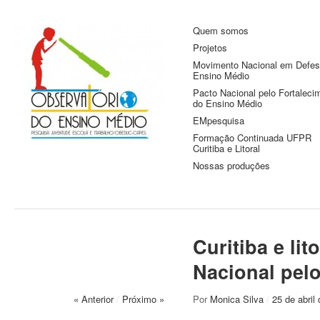
Quem somos
Observatório do
Pesquisa Juventude, Escola e
Projetos
Trabalho
Ensino Médio
Movimento Nacional em Defes
Ensino Médio
Pacto Nacional pelo Fortaleci
do Ensino Médio
EMpesquisa
Formação Continuada UFPR
Curitiba e Litoral
Nossas produções
Curitiba e li
Nacional pel
« Anterior
/
Próximo »
Por
Monica Silva
/
25 de abril