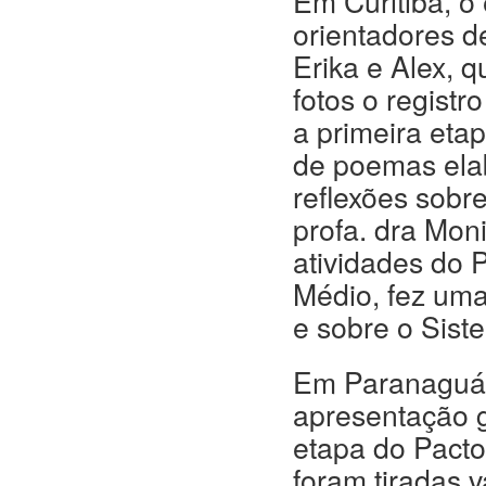
Em Curitiba, o
orientadores d
Erika e Alex, 
fotos o registr
a primeira eta
de poemas elab
reflexões sobr
profa. dra Mon
atividades do 
Médio, fez uma
e sobre o Sis
Em Paranaguá 
apresentação g
etapa do Pacto
foram tiradas 