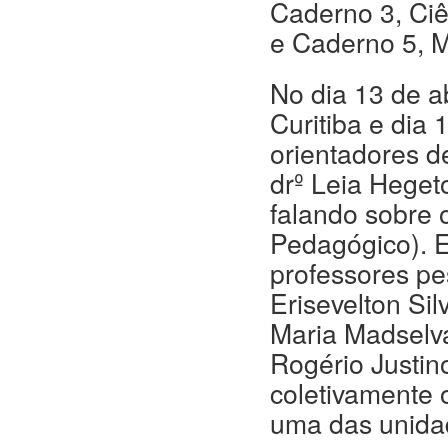
Caderno 3, Ciê
e Caderno 5, M
No dia 13 de a
Curitiba e dia
orientadores de
drº Leia Heget
falando sobre 
Pedagógico). E
professores p
Erisevelton Si
Maria Madselva
Rogério Justin
coletivamente 
uma das unida