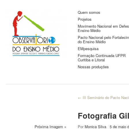
Quem somos
Observatório do
Pesquisa Juventude, Escola e
Projetos
Trabalho
Ensino Médio
Movimento Nacional em Defes
Ensino Médio
Pacto Nacional pelo Fortaleci
do Ensino Médio
EMpesquisa
Formação Continuada UFPR
Curitiba e Litoral
Nossas produções
←
III Seminário do Pacto Naci
Fotografia G
/
Próxima Imagem »
Por
Monica Silva
/
5 de maio 