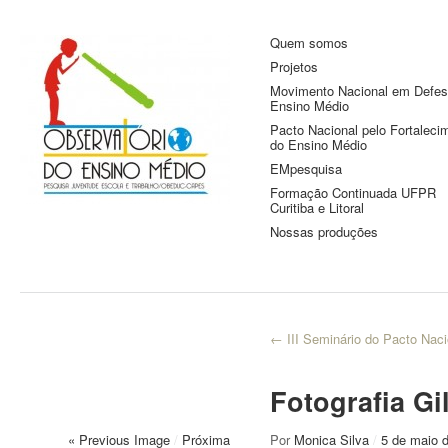
Quem somos
Observatório do
Pesquisa Juventude, Escola e
Projetos
Trabalho
Ensino Médio
Movimento Nacional em Defes
Ensino Médio
Pacto Nacional pelo Fortaleci
do Ensino Médio
EMpesquisa
Formação Continuada UFPR
Curitiba e Litoral
Nossas produções
←
III Seminário do Pacto Naci
Fotografia G
« Previous Image
/
Próxima
Por
Monica Silva
/
5 de maio 