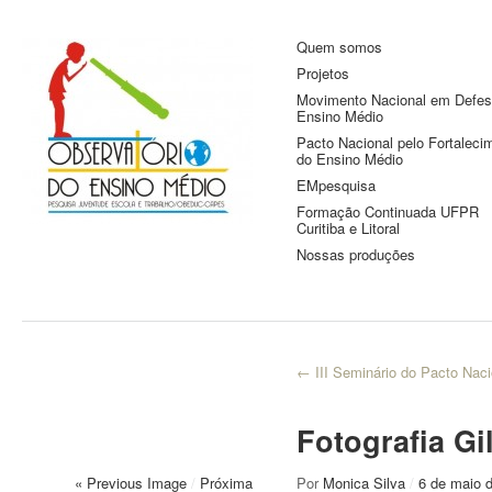
Quem somos
Observatório do
Pesquisa Juventude, Escola e
Projetos
Trabalho
Ensino Médio
Movimento Nacional em Defes
Ensino Médio
Pacto Nacional pelo Fortaleci
do Ensino Médio
EMpesquisa
Formação Continuada UFPR
Curitiba e Litoral
Nossas produções
←
III Seminário do Pacto Naci
Fotografia G
« Previous Image
/
Próxima
Por
Monica Silva
/
6 de maio 