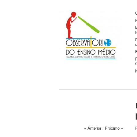
Observatório do
Pesquisa Juventude, Escola e
P
Trabalho
Ensino Médio
C
« Anterior
/
Próximo »