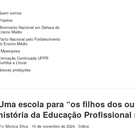
Quem somos
rojetos
Movimento Nacional em Defesa do
Ensino Médio
Pacto Nacional pelo Fortalecimento
do Ensino Médio
EMpesquisa
Formação Continuada UFPR
uritiba e Litoral
Nossas produções
Uma escola para “os filhos dos o
história da Educação Profissional 
Por
Monica Silva
/
10 de novembro de 2024
/
Índice