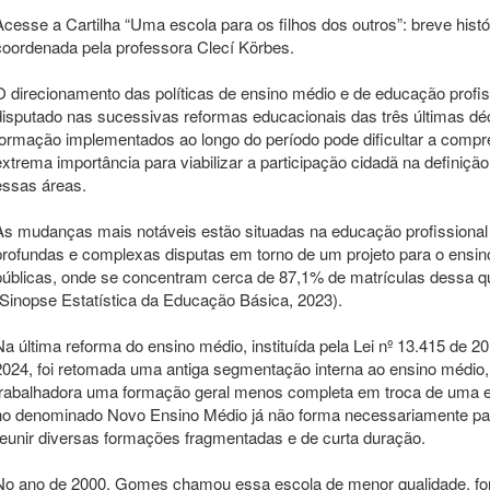
Acesse a Cartilha “Uma escola para os filhos dos outros”: breve histó
coordenada pela professora Clecí Körbes.
O direcionamento das políticas de ensino médio e de educação profis
disputado nas sucessivas reformas educacionais das três últimas déc
formação implementados ao longo do período pode dificultar a com
extrema importância para viabilizar a participação cidadã na definiçã
essas áreas.
As mudanças mais notáveis estão situadas na educação profissional 
profundas e complexas disputas em torno de um projeto para o ensin
públicas, onde se concentram cerca de 87,1% de matrículas dessa q
(Sinopse Estatística da Educação Básica, 2023).
Na última reforma do ensino médio, instituída pela Lei nº 13.415 de 20
2024, foi retomada uma antiga segmentação interna ao ensino médio, 
trabalhadora uma formação geral menos completa em troca de uma ed
no denominado Novo Ensino Médio já não forma necessariamente pa
reunir diversas formações fragmentadas e de curta duração.
No ano de 2000, Gomes chamou essa escola de menor qualidade, for