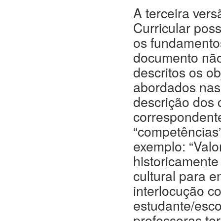
A terceira ve
Curricular pos
os fundamentos
documento nã
descritos os o
abordados nas 
descrição dos c
correspondente
“competências”
exemplo: “Valor
historicamente 
cultural para e
interlocução c
estudante/esco
professoras te