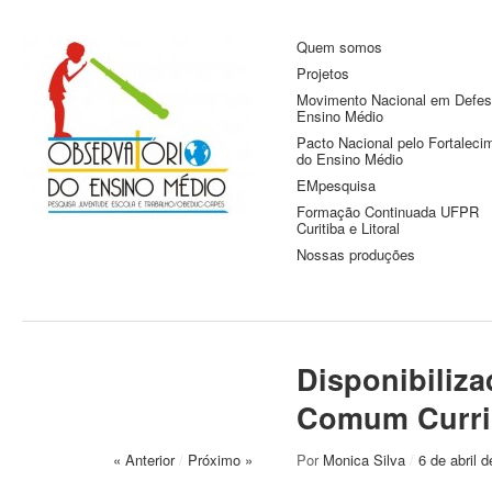
Quem somos
Observatório do
Pesquisa Juventude, Escola e
Projetos
Trabalho
Ensino Médio
Movimento Nacional em Defes
Ensino Médio
Pacto Nacional pelo Fortaleci
do Ensino Médio
EMpesquisa
Formação Continuada UFPR
Curitiba e Litoral
Nossas produções
Disponibiliza
Comum Curric
« Anterior
/
Próximo »
Por
Monica Silva
/
6 de abril 