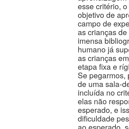
esse critério, 
objetivo de ap
campo de exper
as crianças de
imensa bibliog
humano já supe
as crianças e
etapa fixa e rí
Se pegarmos, p
de uma sala-de
incluída no cr
elas não respo
esperado, e is
dificuldade pe
ao esperado, s