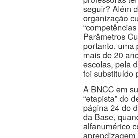
seguir? Além d
organização cu
“competências 
Parâmetros Cur
portanto, uma p
mais de 20 an
escolas, pela 
foi substituído
A BNCC em sua
“etapista” do d
página 24 do d
da Base, quand
alfanumérico c
aprendizagem e