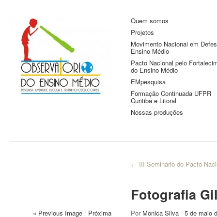
Quem somos
Observatório do
Pesquisa Juventude, Escola e
Projetos
Trabalho
Ensino Médio
Movimento Nacional em Defes
Ensino Médio
Pacto Nacional pelo Fortaleci
do Ensino Médio
EMpesquisa
Formação Continuada UFPR
Curitiba e Litoral
Nossas produções
←
III Seminário do Pacto Naci
Fotografia G
« Previous Image
/
Próxima
Por
Monica Silva
/
5 de maio 