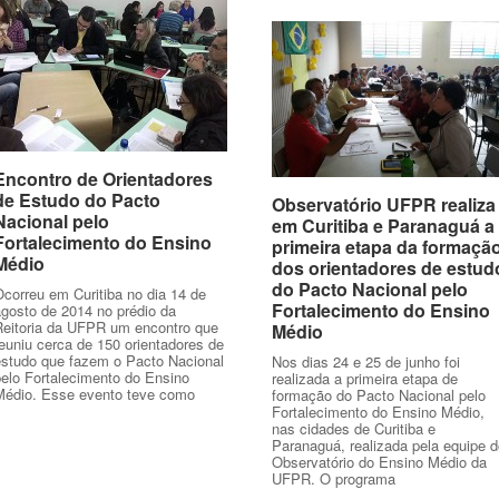
Encontro de Orientadores
Encontro de Orientadores
de Estudo do Pacto
de Estudo do Pacto
Observatório UFPR realiza
Observatório UFPR realiza
Nacional pelo
Nacional pelo
em Curitiba e Paranaguá a
em Curitiba e Paranaguá a
Fortalecimento do Ensino
Fortalecimento do Ensino
primeira etapa da formaçã
primeira etapa da formaçã
Médio
Médio
dos orientadores de estud
dos orientadores de estud
do Pacto Nacional pelo
do Pacto Nacional pelo
correu em Curitiba no dia 14 de
Fortalecimento do Ensino
Fortalecimento do Ensino
agosto de 2014 no prédio da
Reitoria da UFPR um encontro que
Médio
Médio
euniu cerca de 150 orientadores de
estudo que fazem o Pacto Nacional
Nos dias 24 e 25 de junho foi
pelo Fortalecimento do Ensino
realizada a primeira etapa de
Médio. Esse evento teve como
formação do Pacto Nacional pelo
Fortalecimento do Ensino Médio,
nas cidades de Curitiba e
Paranaguá, realizada pela equipe d
Observatório do Ensino Médio da
UFPR. O programa