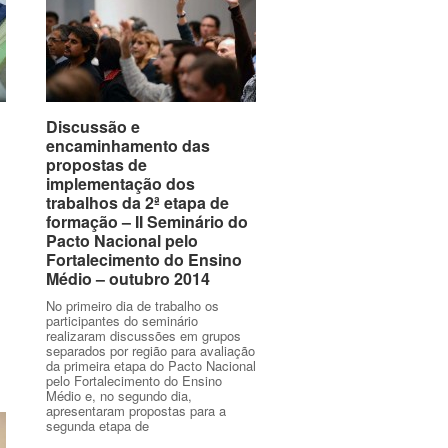
Discussão e
Discussão e
encaminhamento das
encaminhamento das
propostas de
propostas de
implementação dos
implementação dos
trabalhos da 2ª etapa de
trabalhos da 2ª etapa de
formação – II Seminário do
formação – II Seminário do
Pacto Nacional pelo
Pacto Nacional pelo
Fortalecimento do Ensino
Fortalecimento do Ensino
Médio – outubro 2014
Médio – outubro 2014
No primeiro dia de trabalho os
participantes do seminário
realizaram discussões em grupos
separados por região para avaliação
da primeira etapa do Pacto Nacional
pelo Fortalecimento do Ensino
Médio e, no segundo dia,
apresentaram propostas para a
segunda etapa de