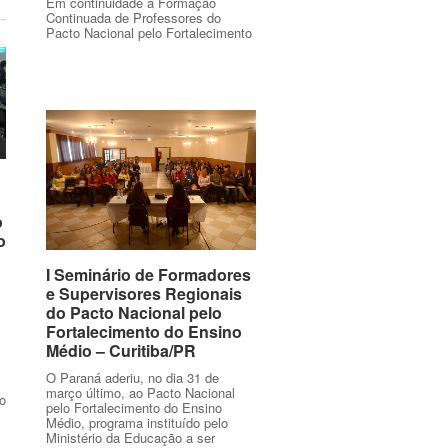
Em continuidade à Formação
Continuada de Professores do
Pacto Nacional pelo Fortalecimento
o
o
o
o
I Seminário de Formadores
I Seminário de Formadores
e Supervisores Regionais
e Supervisores Regionais
do Pacto Nacional pelo
do Pacto Nacional pelo
Fortalecimento do Ensino
Fortalecimento do Ensino
Médio – Curitiba/PR
Médio – Curitiba/PR
O Paraná aderiu, no dia 31 de
março último, ao Pacto Nacional
o
pelo Fortalecimento do Ensino
Médio, programa instituído pelo
Ministério da Educação a ser