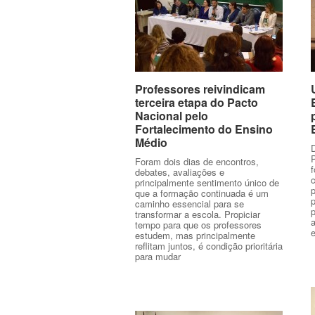
Professores reivindicam
Professores reivindicam
terceira etapa do Pacto
terceira etapa do Pacto
Nacional pelo
Nacional pelo
Fortalecimento do Ensino
Fortalecimento do Ensino
Médio
Médio
Foram dois dias de encontros,
debates, avaliações e
c
principalmente sentimento único de
que a formação continuada é um
p
caminho essencial para se
transformar a escola. Propiciar
tempo para que os professores
estudem, mas principalmente
reflitam juntos, é condição prioritária
para mudar