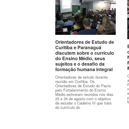
Orientadores de Estudo de
Orientadores de Estudo de
Curitiba e Paranaguá
Curitiba e Paranaguá
discutem sobre o currículo
discutem sobre o currículo
do Ensino Médio, seus
do Ensino Médio, seus
sujeitos e o desafio da
sujeitos e o desafio da
formação humana integral
formação humana integral
O
Orientadores de estudo durante
reunião em Curitiba. Os
Orientadores de Estudo do Pacto
r
pelo Fortalecimento do Ensino
Médio estiveram reunidos nos dias
25 e 26 de agosto com o objetivo
de estudar o Caderno III que trata
do currículo do