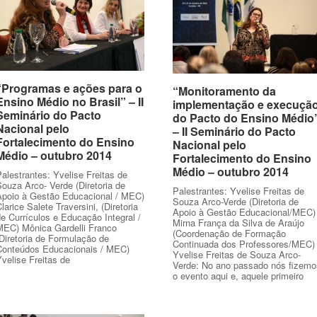
“Programas e ações para o
“Programas e ações para o
“Monitoramento da
“Monitoramento da
Ensino Médio no Brasil” – II
Ensino Médio no Brasil” – II
implementação e execuçã
implementação e execuçã
Seminário do Pacto
Seminário do Pacto
do Pacto do Ensino Médio
do Pacto do Ensino Médio
Nacional pelo
Nacional pelo
– II Seminário do Pacto
– II Seminário do Pacto
Fortalecimento do Ensino
Fortalecimento do Ensino
Nacional pelo
Nacional pelo
Médio – outubro 2014
Médio – outubro 2014
Fortalecimento do Ensino
Fortalecimento do Ensino
Médio – outubro 2014
Médio – outubro 2014
alestrantes: Yvelise Freitas de
ouza Arco- Verde (Diretoria de
Palestrantes: Yvelise Freitas de
Apoio à Gestão Educacional / MEC)
Souza Arco-Verde (Diretoria de
larice Salete Traversini, (Diretoria
Apoio à Gestão Educacional/MEC)
e Currículos e Educação Integral /
Mirna França da Silva de Araújo
MEC) Mônica Gardelli Franco
(Coordenação de Formação
Diretoria de Formulação de
Continuada dos Professores/MEC)
Conteúdos Educacionais / MEC)
Yvelise Freitas de Souza Arco-
velise Freitas de
Verde: No ano passado nós fizemo
o evento aqui e, aquele primeiro