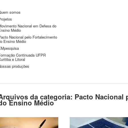
Quem somos
rojetos
Movimento Nacional em Defesa do
Ensino Médio
Pacto Nacional pelo Fortalecimento
do Ensino Médio
EMpesquisa
Formação Continuada UFPR
uritiba e Litoral
Nossas produções
Arquivos da categoria:
Pacto Nacional 
do Ensino Médio