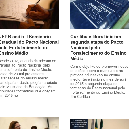
UFPR sedia II Seminário
UFPR sedia II Seminário
Curitiba e litoral iniciam
Curitiba e litoral iniciam
Estadual do Pacto Nacional
Estadual do Pacto Nacional
segunda etapa do Pacto
segunda etapa do Pacto
pelo Fortalecimento do
pelo Fortalecimento do
Nacional pelo
Nacional pelo
Ensino Médio
Ensino Médio
Fortalecimento do Ensino
Fortalecimento do Ensino
Médio
Médio
Desde 2013, quando da adesão do
Paraná ao Pacto Nacional pelo
Com o objetivo de promover novas
fortalecimento do Ensino Médio,
reflexões sobre o currículo e as
erca de 20 mil professores
práticas educativas no ensino
paranaenses do ensino médio
médio, teve início no mês de abril
articiparam deste programa criado
de 2015 a segunda etapa de
pelo Ministério da Educação. As
formação do Pacto nacional pelo
atividades formativas que chegam
Fortalecimento do Ensino Médio.
em 2015 na
Em Curitiba