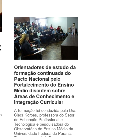
o
o
”
”
Orientadores de estudo da
Orientadores de estudo da
formação continuada do
formação continuada do
Pacto Nacional pelo
Pacto Nacional pelo
Fortalecimento do Ensino
Fortalecimento do Ensino
Médio discutem sobre
Médio discutem sobre
Áreas de Conhecimento e
Áreas de Conhecimento e
Integração Curricular
Integração Curricular
A formação foi conduzida pela Dra.
s
Clecí Körbes, professora do Setor
de Educação Profissional e
Tecnológica e pesquisadora do
Observatório do Ensino Médio da
Universidade Federal do Paraná.