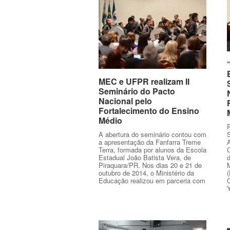
MEC e UFPR realizam II
MEC e UFPR realizam II
Seminário do Pacto
Seminário do Pacto
Nacional pelo
Nacional pelo
Fortalecimento do Ensino
Fortalecimento do Ensino
Médio
Médio
P
A abertura do seminário contou com
S
a apresentação da Fanfarra Treme
Terra, formada por alunos da Escola
C
Estadual João Batista Vera, de
d
Piraquara/PR. Nos dias 20 e 21 de
outubro de 2014, o Ministério da
(
Educação realizou em parceria com
Y